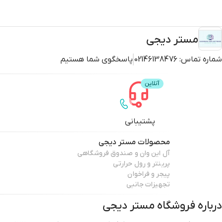
مستر دیجی
شماره تماس:
02146138476
پاسخگوی شما هستیم
پشتیبانی
محصولات
مستر دیجی
آل این وان و صندوق فروشگاهی
پرینتر و رول حرارتی
پیجر و فراخوان
تجهیزات جانبی
درباره فروشگاه
مستر دیجی