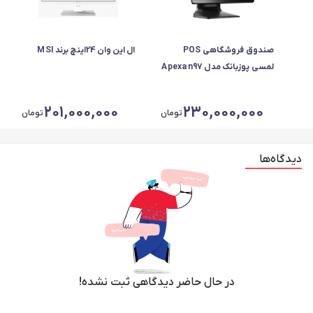
صندوق فروشگاهی POS
ال این وان 24اینچ برند MSI
لمسی پوزبانک مدل Apexa n97
201,000,000
230,000,000
تومان
تومان
دیدگاه‌ها
در حال حاضر دیدگاهی ثبت نشده!